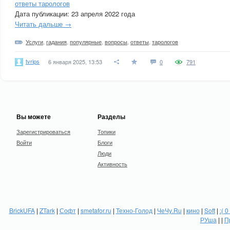
ответы тарологов
Дата публикации: 23 апреля 2022 года
Читать дальше →
Услуги
,
гадания
,
популярные
,
вопросы
,
ответы
,
тарологов
tvrips
6 января 2025, 13:53
0
791
Вы можете
Разделы
Зарегистрироваться
Топики
Войти
Блоги
Люди
Активность
BrickUFA
|
ZTark
|
Софт
|
smetafor.ru
|
Техно-Голод
|
ЧеЧу.Ru
|
кино
|
Soft
|
:( 0
РУша
| |
П