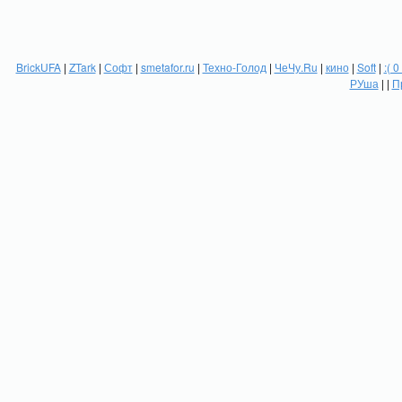
BrickUFA
|
ZTark
|
Софт
|
smetafor.ru
|
Техно-Голод
|
ЧеЧу.Ru
|
кино
|
Soft
|
:( 0
РУша
| |
П