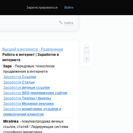
Зарегистрироваться
Войти
Найти
Высший в интернете - Развлечение
Работа в интернет | Заработок в
интернете
Sape
- Передовые технологии
продвижения в интернете
Заработок
Ссылки
Заработок
Статьи
Заработок
вечные ссылки
Заработок
SEO продвижения сайтов
Заработок
Тизеры / банеры
Заработок
Мединая реклама
Заработок
мониторинг отзывов и
привлечения клиентов
Miralinks
- покупка\продажа вечных
ссылок, статей ! Лидирующая система
статейного маркетинга .