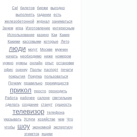
Cat
билетов
биржи
выгодно
выполнять
гадании
есть
железобетонной
журнал
заниматься
Зачем
игра
Изготовление
интересным
Использование
казино
Как
Какие
Какими
кассовыми
которые
Лето
люди
могут
Москве
мужчин
начать
необходимо
ниже
номером
нужно
нужны
онлайн
опыт
остановки
офис
оценку
Пазлы
паспорт
печати
покрытия
Покупка
пользоваться
Почему
правильно
преимуществ
прикол
просто
проходить
Работа
рабочее
салоне
светильник
сделать
создание
станут
сущность
телевизор
телефона
указывать
Услуги
хозяйстве
чем
Что
шоу
чтобы
экономной
экспертизу
этикеток
ящики