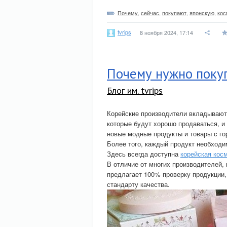
Почему
,
сейчас
,
покупают
,
японскую
,
кос
tvrips
8 ноября 2024, 17:14
Почему нужно поку
Блог им. tvrips
Корейские производители вкладывают 
которые будут хорошо продаваться, и 
новые модные продукты и товары с г
Более того, каждый продукт необходим
Здесь всегда доступна
корейская кос
В отличие от многих производителей,
предлагает 100% проверку продукции,
стандарту качества.