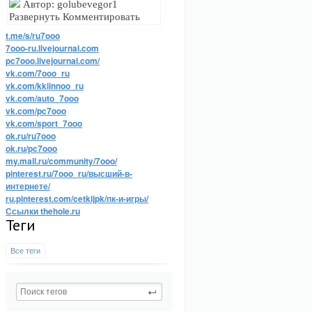
Автор: golubevegor1
Развернуть Комментировать
t.me/s/ru7ooo
7ooo-ru.livejournal.com
pc7ooo.livejournal.com/
vk.com/7ooo_ru
vk.com/kkiinnoo_ru
vk.com/auto_7ooo
vk.com/pc7ooo
vk.com/sport_7ooo
ok.ru/ru7ooo
ok.ru/pc7ooo
my.mail.ru/community/7ooo/
pinterest.ru/7ooo_ru/высший-в-
интернете/
ru.pinterest.com/cetkijpk/пк-и-игры/
Ссылки thehole.ru
Теги
Все теги