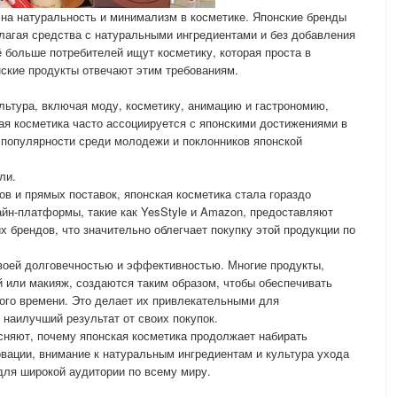
на натуральность и минимализм в косметике. Японские бренды
лагая средства с натуральными ингредиентами и без добавления
 больше потребителей ищут косметику, которая проста в
ские продукты отвечают этим требованиям.
льтура, включая моду, косметику, анимацию и гастрономию,
ая косметика часто ассоциируется с японскими достижениями в
ё популярности среди молодежи и поклонников японской
ли.
ов и прямых поставок, японская косметика стала гораздо
йн-платформы, такие как YesStyle и Amazon, предоставляют
 брендов, что значительно облегчает покупку этой продукции по
своей долговечностью и эффективностью. Многие продукты,
й или макияж, создаются таким образом, чтобы обеспечивать
гого времени. Это делает их привлекательными для
 наилучший результат от своих покупок.
сняют, почему японская косметика продолжает набирать
овации, внимание к натуральным ингредиентам и культура ухода
для широкой аудитории по всему миру.