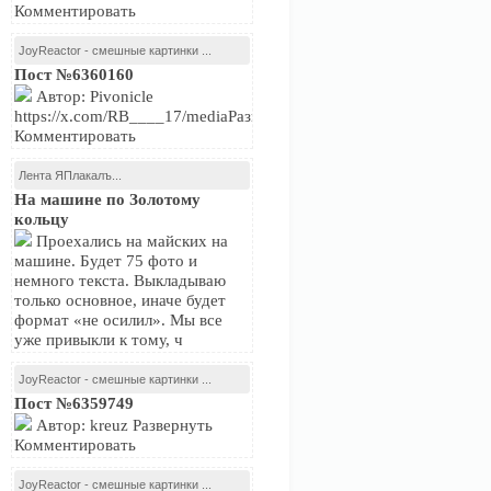
Комментировать
JoyReactor - смешные картинки ...
Пост №6360160
Автор: Pivonicle
https://x.com/RB____17/mediaРазвернуть
Комментировать
Лента ЯПлакалъ...
На машине по Золотому
кольцу
Проехались на майских на
машине. Будет 75 фото и
немного текста. Выкладываю
только основное, иначе будет
формат «не осилил». Мы все
уже привыкли к тому, ч
JoyReactor - смешные картинки ...
Пост №6359749
Автор: kreuz Развернуть
Комментировать
JoyReactor - смешные картинки ...