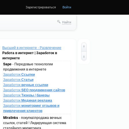
Зарегистрироваться
Войти
Найти
Высший в интернете - Развлечение
Работа в интернет | Заработок в
интернете
Sape
- Передовые технологии
продвижения в интернете
Заработок
Ссылки
Заработок
Статьи
Заработок
вечные ссылки
Заработок
SEO продвижения сайтов
Заработок
Тизеры / банеры
Заработок
Мединая реклама
Заработок
мониторинг отзывов и
привлечения клиентов
Miralinks
- покупка\продажа вечных
ссылок, статей ! Лидирующая система
статейного маркетинга .