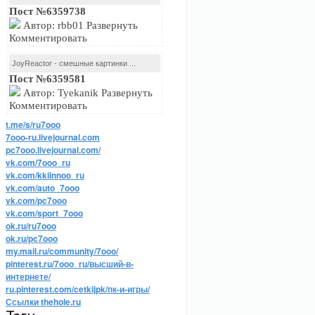
Пост №6359738
Автор: rbb01 Развернуть
Комментировать
JoyReactor - смешные картинки ...
Пост №6359581
Автор: Tyekanik Развернуть
Комментировать
t.me/s/ru7ooo
7ooo-ru.livejournal.com
pc7ooo.livejournal.com/
vk.com/7ooo_ru
vk.com/kkiinnoo_ru
vk.com/auto_7ooo
vk.com/pc7ooo
vk.com/sport_7ooo
ok.ru/ru7ooo
ok.ru/pc7ooo
my.mail.ru/community/7ooo/
pinterest.ru/7ooo_ru/высший-в-
интернете/
ru.pinterest.com/cetkijpk/пк-и-игры/
Ссылки thehole.ru