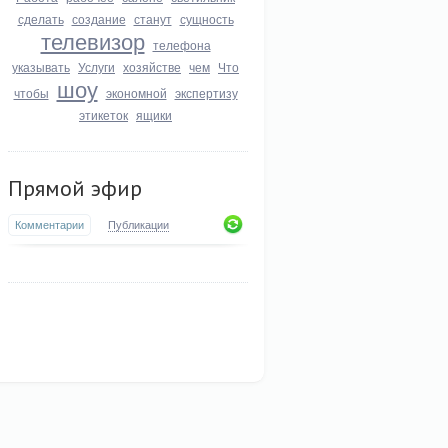
сделать
создание
станут
сущность
телевизор
телефона
указывать
Услуги
хозяйстве
чем
Что
шоу
чтобы
экономной
экспертизу
этикеток
ящики
Прямой эфир
Комментарии
Публикации