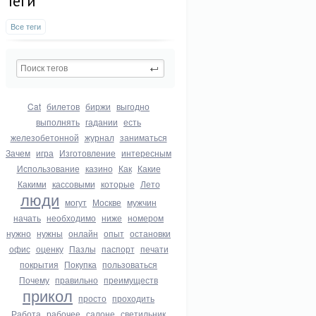
Теги
Все теги
Cat
билетов
биржи
выгодно
выполнять
гадании
есть
железобетонной
журнал
заниматься
Зачем
игра
Изготовление
интересным
Использование
казино
Как
Какие
Какими
кассовыми
которые
Лето
люди
могут
Москве
мужчин
начать
необходимо
ниже
номером
нужно
нужны
онлайн
опыт
остановки
офис
оценку
Пазлы
паспорт
печати
покрытия
Покупка
пользоваться
Почему
правильно
преимуществ
прикол
просто
проходить
Работа
рабочее
салоне
светильник