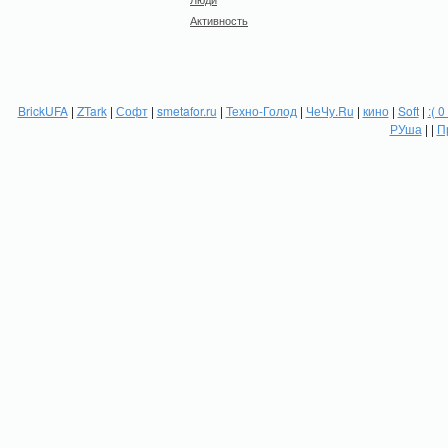
Активность
BrickUFA
|
ZTark
|
Софт
|
smetafor.ru
|
Техно-Голод
|
ЧеЧу.Ru
|
кино
|
Soft
|
:( 0
РУша
| |
П