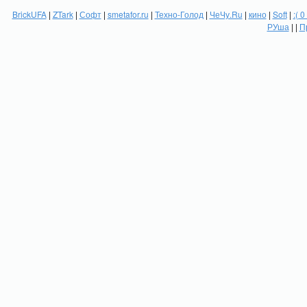
BrickUFA
|
ZTark
|
Софт
|
smetafor.ru
|
Техно-Голод
|
ЧеЧу.Ru
|
кино
|
Soft
|
:( 0
РУша
| |
П