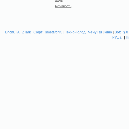
Активность
BrickUFA
|
ZTark
|
Софт
|
smetafor.ru
|
Техно-Голод
|
ЧеЧу.Ru
|
кино
|
Soft
|
:( 0
РУша
| |
П