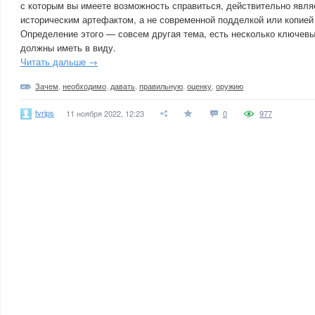
с которым вы имеете возможность справиться, действительно явл
историческим артефактом, а не современной подделкой или копией 
Определение этого — совсем другая тема, есть несколько ключевы
должны иметь в виду.
Читать дальше →
Зачем
,
необходимо
,
давать
,
правильную
,
оценку
,
оружию
tvrips
11 ноября 2022, 12:23
0
977