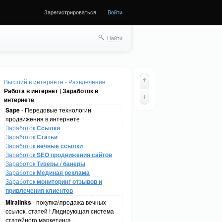
Зарегистрироваться
Войти
Найти
Высший в интернете - Развлечение
Работа в интернет | Заработок в
интернете
Sape
- Передовые технологии
продвижения в интернете
Заработок
Ссылки
Заработок
Статьи
Заработок
вечные ссылки
Заработок
SEO продвижения сайтов
Заработок
Тизеры / банеры
Заработок
Мединая реклама
Заработок
мониторинг отзывов и
привлечения клиентов
Miralinks
- покупка\продажа вечных
ссылок, статей ! Лидирующая система
статейного маркетинга .