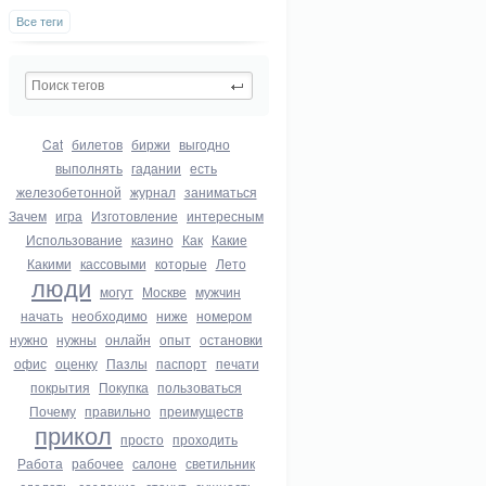
Все теги
Cat
билетов
биржи
выгодно
выполнять
гадании
есть
железобетонной
журнал
заниматься
Зачем
игра
Изготовление
интересным
Использование
казино
Как
Какие
Какими
кассовыми
которые
Лето
люди
могут
Москве
мужчин
начать
необходимо
ниже
номером
нужно
нужны
онлайн
опыт
остановки
офис
оценку
Пазлы
паспорт
печати
покрытия
Покупка
пользоваться
Почему
правильно
преимуществ
прикол
просто
проходить
Работа
рабочее
салоне
светильник