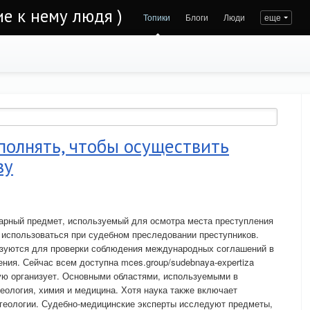
е к нему людя )
Топики
Блоги
Люди
еще
полнять, чтобы осуществить
зу
рный предмет, используемый для осмотра места преступления
т использоваться при судебном преследовании преступников.
зуются для проверки соблюдения международных соглашений в
ния. Сейчас всем доступна mces.group/sudebnaya-expertiza
ую организует. Основными областями, используемыми в
геология, химия и медицина. Хотя наука также включает
 геологии. Судебно-медицинские эксперты исследуют предметы,