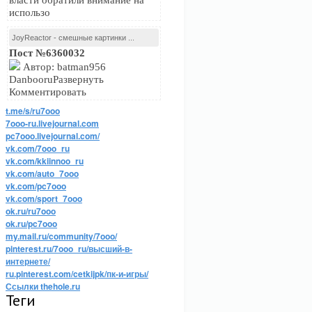
власти обратили внимание на
использо
JoyReactor - смешные картинки ...
Пост №6360032
Автор: batman956
DanbooruРазвернуть
Комментировать
t.me/s/ru7ooo
7ooo-ru.livejournal.com
pc7ooo.livejournal.com/
vk.com/7ooo_ru
vk.com/kkiinnoo_ru
vk.com/auto_7ooo
vk.com/pc7ooo
vk.com/sport_7ooo
ok.ru/ru7ooo
ok.ru/pc7ooo
my.mail.ru/community/7ooo/
pinterest.ru/7ooo_ru/высший-в-
интернете/
ru.pinterest.com/cetkijpk/пк-и-игры/
Ссылки thehole.ru
Теги