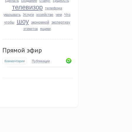
сделать
создание
станут
сущность
телевизор
телефона
указывать
Услуги
хозяйстве
чем
Что
шоу
чтобы
экономной
экспертизу
этикеток
ящики
Прямой эфир
Комментарии
Публикации