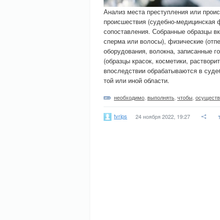
Анализ места преступления или проис
происшествия (судебно-медицинская ф
сопоставления. Собранные образцы вкл
сперма или волосы), физические (отп
оборудования, волокна, записанные г
(образцы красок, косметики, раствори
впоследствии обрабатываются в суде
той или иной области.
необходимо
,
выполнять
,
чтобы
,
осуществ
tvrips
24 ноября 2022, 19:27