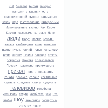
Cat
билетов
биржи
выгодно
выполнять
гадании
есть
железобетонной
журнал
заниматься
Зачем
игра
Изготовление
интересным
Использование
казино
Как
Какие
Какими
кассовыми
которые
Лето
люди
могут
Москве
мужчин
начать
необходимо
ниже
номером
нужно
нужны
онлайн
опыт
остановки
офис
оценку
Пазлы
паспорт
печати
покрытия
Покупка
пользоваться
Почему
правильно
преимуществ
прикол
просто
проходить
Работа
рабочее
салоне
светильник
сделать
создание
станут
сущность
телевизор
телефона
указывать
Услуги
хозяйстве
чем
Что
шоу
чтобы
экономной
экспертизу
этикеток
ящики