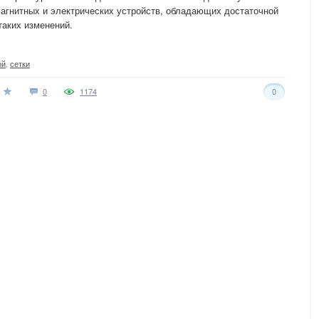
магнитных и электрических устройств, обладающих достаточной
таких изменений.
ой
,
сетки
0
1174
0