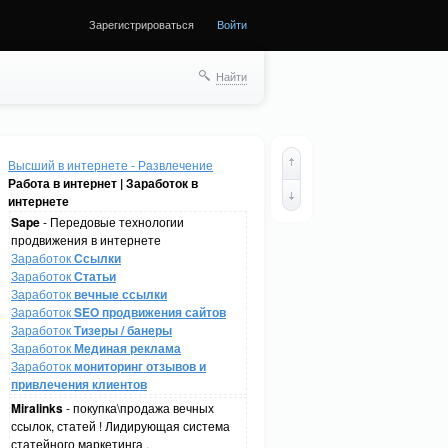
Зарегистрироваться
Войти
Найти
Высший в интернете - Развлечение
Работа в интернет | Заработок в
интернете
Sape
- Передовые технологии
продвижения в интернете
Заработок
Ссылки
Заработок
Статьи
Заработок
вечные ссылки
Заработок
SEO продвижения сайтов
Заработок
Тизеры / банеры
Заработок
Мединая реклама
Заработок
мониторинг отзывов и
привлечения клиентов
Miralinks
- покупка\продажа вечных
ссылок, статей ! Лидирующая система
статейного маркетинга .