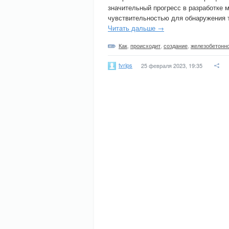
значительный прогресс в разработке 
чувствительностью для обнаружения 
Читать дальше →
Как
,
происходит
,
создание
,
железобетонн
tvrips
25 февраля 2023, 19:35