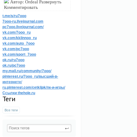
Автор: Ordeal Развернуть
Комментировать
t.me/s/ru7ooo
7ooo-ru.livejournal.com
pc7ooo.livejournal.com/
vk.com/7ooo_ru
vk.com/kkiinnoo_ru
vk.com/auto_7ooo
vk.com/pc7ooo
vk.com/sport_7ooo
ok.ru/ru7ooo
ok.ru/pc7ooo
my.mail.ru/community/7ooo/
pinterest.ru/7ooo_ru/высший-в-
интернете/
ru.pinterest.com/cetkijpk/пк-и-игры/
Ссылки thehole.ru
Теги
Все теги