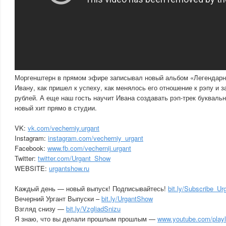
Моргенштерн в прямом эфире записывал новый альбом «Легендарн
Ивану, как пришел к успеху, как менялось его отношение к рэпу и з
рублей. А еще наш гость научит Ивана создавать рэп-трек буквальн
новый хит прямо в студии.
VK:
vk.com/vecherniy.urgant
Instagram:
instagram.com/vecherniy_urgant
Facebook:
www.fb.com/vechernij.urgant
Twitter:
twitter.com/Urgant_Show
WEBSITE:
urgantshow.ru
Каждый день — новый выпуск! Подписывайтесь!
bit.ly/Subscribe_U
Вечерний Ургант Выпуски –
bit.ly/UrgantShow
Взгляд снизу —
bit.ly/VzgliadSnizu
Я знаю, что вы делали прошлым прошлым —
www.youtube.com/playl