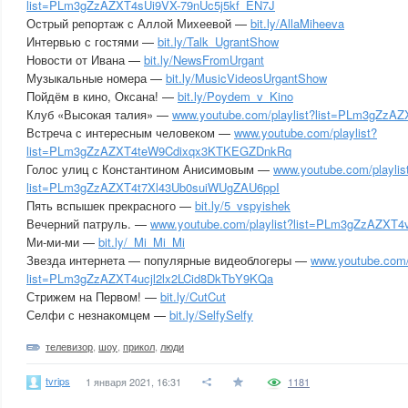
list=PLm3gZzAZXT4sUi9VX-79nUc5j5kf_EN7J
Острый репортаж с Аллой Михеевой —
bit.ly/AllaMiheeva
Интервью с гостями —
bit.ly/Talk_UgrantShow
Новости от Ивана —
bit.ly/NewsFromUrgant
Музыкальные номера —
bit.ly/MusicVideosUrgantShow
Пойдём в кино, Оксана! —
bit.ly/Poydem_v_Kino
Клуб «Высокая талия» —
www.youtube.com/playlist?list=PLm3gZzAZ
Встреча с интересным человеком —
www.youtube.com/playlist?
list=PLm3gZzAZXT4teW9Cdixqx3KTKEGZDnkRq
Голос улиц с Константином Анисимовым —
www.youtube.com/playlis
list=PLm3gZzAZXT4t7Xl43Ub0suiWUgZAU6ppI
Пять вспышек прекрасного —
bit.ly/5_vspyishek
Вечерний патруль. —
www.youtube.com/playlist?list=PLm3gZzAZX
Ми-ми-ми —
bit.ly/_Mi_Mi_Mi
Звезда интернета — популярные видеоблогеры —
www.youtube.com/p
list=PLm3gZzAZXT4ucjl2lx2LCid8DkTbY9KQa
Стрижем на Первом! —
bit.ly/CutCut
Селфи с незнакомцем —
bit.ly/SelfySelfy
телевизор
,
шоу
,
прикол
,
люди
tvrips
1 января 2021, 16:31
1181