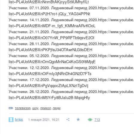
list=PL4UofAt2BXnNnmBtAKjcyySt9UMhyfILt
Участники. 07.11.2020. Ледниковый период 2020.https://www.youtube.
list=PL4UofAt2BXnP2H7ro1-jQLy_YAG34PPNt
Участники. 14.11.2020. Ледниковый период 2020.https://www.youtube.
list=PL4UofAt2BXnMDF-m_fg5_KMMnaARvKOoL
Участники. 21.11.2020. Ледниковый период 2020.https://www.youtube.
list=PL4UofAt2BXnO07YnW_PP9RFTb9qsvE2Ol
Участники. 28.11.2020. Ледниковый период 2020.https://www.youtube.
list=PL4UofAt2BXnPKPjfeJ34OTAwrNLG9sDEH
Участники. 05.12.2020. Ледниковый период 2020.https://www.youtube.
list=PL4UofAt2BXnOmQgoMnNaC4KoGS0f8MjqE
Участники. 12.12.2020. Ледниковый период 2020.https://www.youtube.
list=PL4UofAt2BXnOiFmly3jNRnDh4GN2D7FTs
Участники. 17.12.2020. Ледниковый период 2020.https://www.youtube.
list=PL4UofAt2BXnPgVqqocZtApLXNztTgDvlj
Участники. 26.12.2020. Ледниковый период 2020.https://www.youtube.
list=PL4UofAt2BXnM5YrFy8BJaIu2B-MqogHfy
телевизор
,
шоу
,
прикол
,
люди
tvrips
1 января 2021, 16:21
713