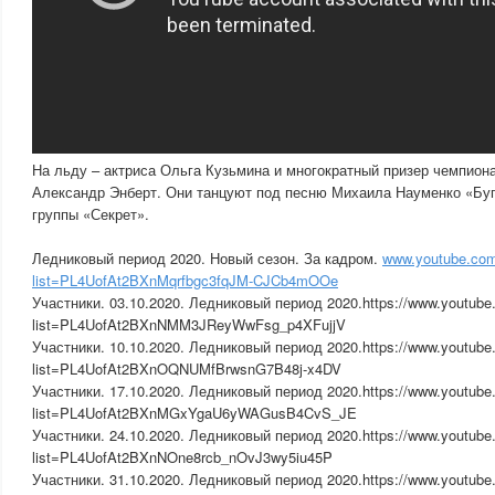
На льду – актриса Ольга Кузьмина и многократный призер чемпион
Александр Энберт. Они танцуют под песню Михаила Науменко «Буг
группы «Секрет».
Ледниковый период 2020. Новый сезон. За кадром.
www.youtube.com/
list=PL4UofAt2BXnMqrfbgc3fqJM-CJCb4mOOe
Участники. 03.10.2020. Ледниковый период 2020.https://www.youtube.
list=PL4UofAt2BXnNMM3JReyWwFsg_p4XFujjV
Участники. 10.10.2020. Ледниковый период 2020.https://www.youtube.
list=PL4UofAt2BXnOQNUMfBrwsnG7B48j-x4DV
Участники. 17.10.2020. Ледниковый период 2020.https://www.youtube.
list=PL4UofAt2BXnMGxYgaU6yWAGusB4CvS_JE
Участники. 24.10.2020. Ледниковый период 2020.https://www.youtube.
list=PL4UofAt2BXnNOne8rcb_nOvJ3wy5iu45P
Участники. 31.10.2020. Ледниковый период 2020.https://www.youtube.